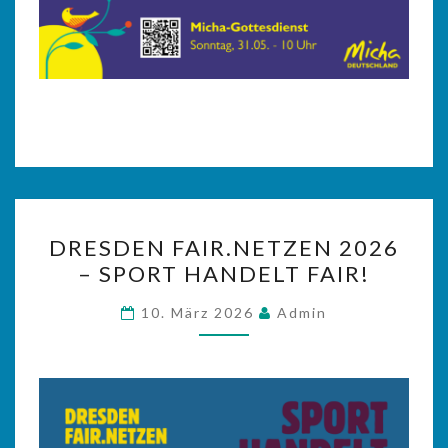
DRESDEN
DRESDEN FAIR.NETZEN 2026
FAIR.NETZEN
– SPORT HANDELT FAIR!
2026
–
10. März 2026
Admin
SPORT
HANDELT
FAIR!