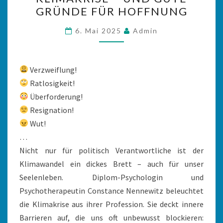
DER
GRÜNDE FÜR HOFFNUNG
KLIMAKRISE
–
6. Mai 2025
Admin
UND
GUTE
GRÜNDE
Verzweiflung!
FÜR
Ratlosigkeit!
HOFFNUNG
Überforderung!
Resignation!
Wut!
…
Nicht nur für politisch Verantwortliche ist der
Klimawandel ein dickes Brett – auch für unser
Seelenleben. Diplom-Psychologin und
Psychotherapeutin Constance Nennewitz beleuchtet
die Klimakrise aus ihrer Profession. Sie deckt innere
Barrieren auf, die uns oft unbewusst blockieren: