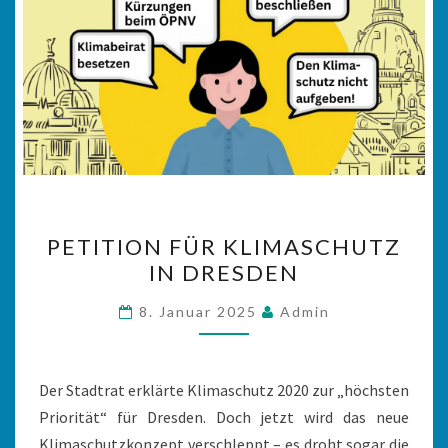
PETITION
PETITION FÜR KLIMASCHUTZ
FÜR
IN DRESDEN
KLIMASCHUTZ
IN
8. Januar 2025
Admin
DRESDEN
Der Stadtrat erklärte Klimaschutz 2020 zur „höchsten
Priorität“ für Dresden. Doch jetzt wird das neue
Klimaschutzkonzept verschleppt – es droht sogar die