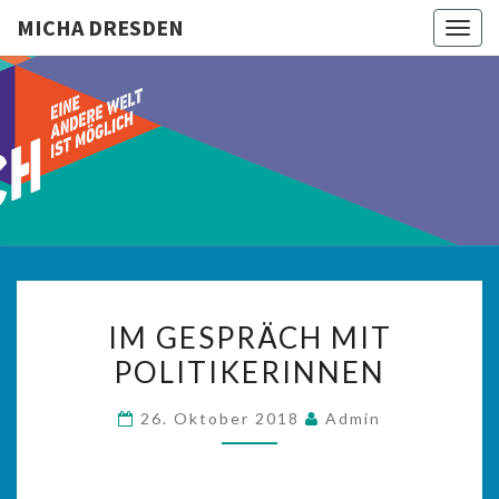
MICHA DRESDEN
Togg
navig
MICHA
DRESDEN
IM
IM GESPRÄCH MIT
GESPRÄCH
POLITIKERINNEN
MIT
POLITIKERINNEN
26. Oktober 2018
Admin