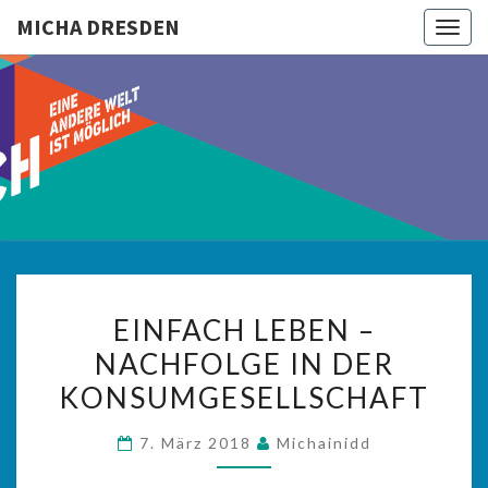
MICHA DRESDEN
Togg
navig
MICHA
DRESDEN
EINFACH
EINFACH LEBEN –
LEBEN
NACHFOLGE IN DER
–
KONSUMGESELLSCHAFT
NACHFOLGE
IN
7. März 2018
Michainidd
DER
KONSUMGESELLSCHAFT