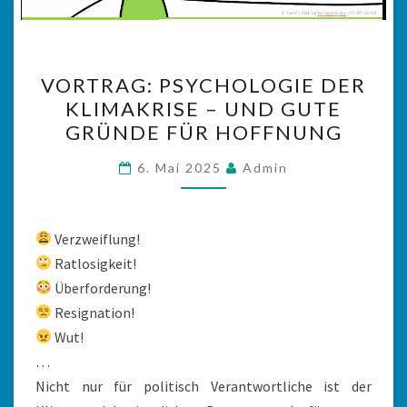
VORTRAG:
VORTRAG: PSYCHOLOGIE DER
PSYCHOLOGIE
KLIMAKRISE – UND GUTE
DER
GRÜNDE FÜR HOFFNUNG
KLIMAKRISE
–
6. Mai 2025
Admin
UND
GUTE
GRÜNDE
Verzweiflung!
FÜR
Ratlosigkeit!
HOFFNUNG
Überforderung!
Resignation!
Wut!
…
Nicht nur für politisch Verantwortliche ist der