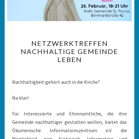
NETZWERKTREFFEN
NETZWERKTREFFEN
NACHHALTIGE
NACHHALTIGE GEMEINDE
GEMEINDE
LEBEN
LEBEN
Nachhaltigkeit gehört auch in die Kirche?
Na klar!
Für Interessierte und Ehrenamtliche, die ihre
Gemeinde nachhaltiger gestalten wollen, bietet das
Ökumenische Informationszentrum e.V. die
Möglichkeit zum Austausch, Information und