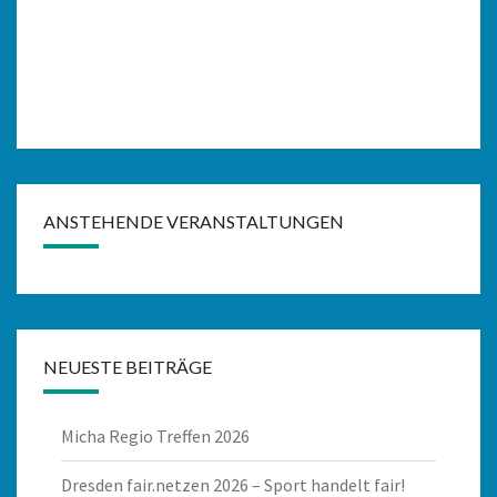
n
,
N
a
v
i
g
a
ANSTEHENDE VERANSTALTUNGEN
t
i
o
n
NEUESTE BEITRÄGE
Micha Regio Treffen 2026
Dresden fair.netzen 2026 – Sport handelt fair!