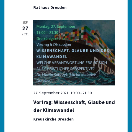
c
n
Rathaus Dresden
h
S
t
u
e
SEP.
27
n
c
-
2021
h
N
e
a
u
v
n
i
g
d
a
A
t
n
i
s
o
27. September 2021: 19:00
-
21:30
n
i
Vortrag: Wissenschaft, Glaube und
c
der Klimawandel
h
Kreuzkirche Dresden
t
e